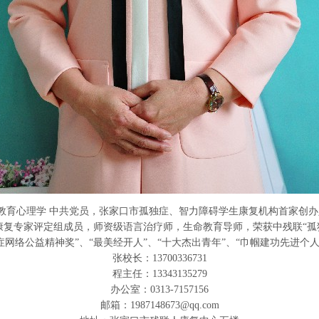
 教育心理学 中共党员，张家口市孤独症、智力障碍学生康复机构首家创
复专家评定组成员，师资级语言治疗师，生命教育导师，荣获中残联“孤
症网络公益精神奖”、“最美经开人”、“十大杰出青年”、“巾帼建功先进个人
张校长：13700336731
程主任：13343135279
办公室：0313-7157156
邮箱：
1987148673@qq.com