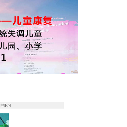
[
中
][
小
]